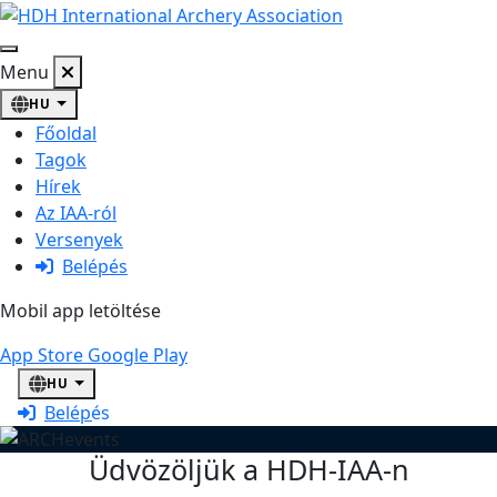
Menu
HU
Főoldal
Tagok
Hírek
Az IAA-ról
Versenyek
ARCHevents
Belépés
Official app available on Google Play and
Mobil app letöltése
IOS App Store
App Store
Google Play
Tovább
HU
Belépés
Üdvözöljük a HDH-IAA-n