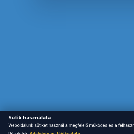
Sütik használata
Weboldalunk sütiket használ a megfelelő működés és a felhaszn
Részletek:
Adatvédelmi tájékoztató
.