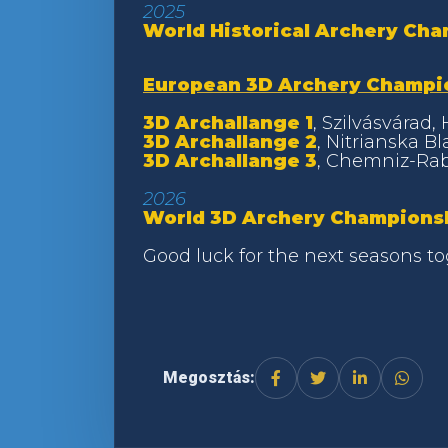
2025
World Historical Archery Ch
European 3D Archery Champi
3D Archallange 1
, Szilvásvárad,
3D Archallange 2
, Nitrianska B
3D Archallange 3
, Chemniz-Rab
2026
World 3D Archery Champions
Good luck for the next seasons t
Megosztás: