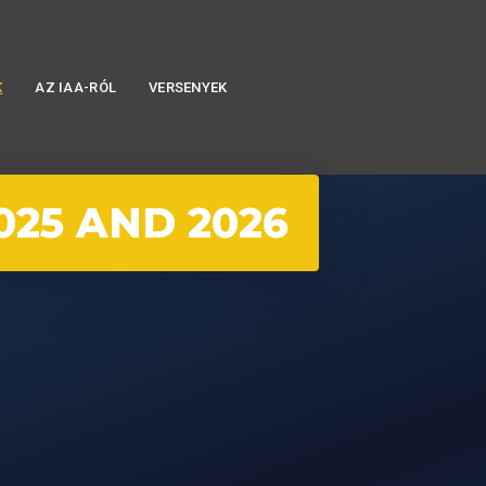
K
AZ IAA-RÓL
VERSENYEK
025 AND 2026