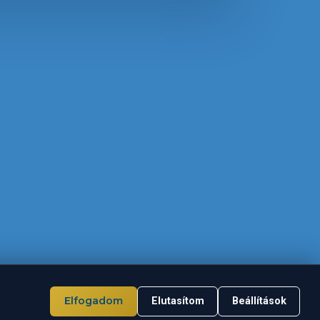
Elfogadom
Elutasítom
Beállítások